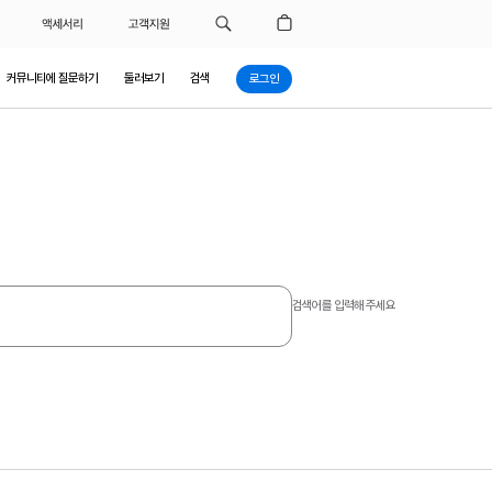
액세서리
고객지원
커뮤니티에 질문하기
둘러보기
검색
로그인
검색어를 입력해 주세요